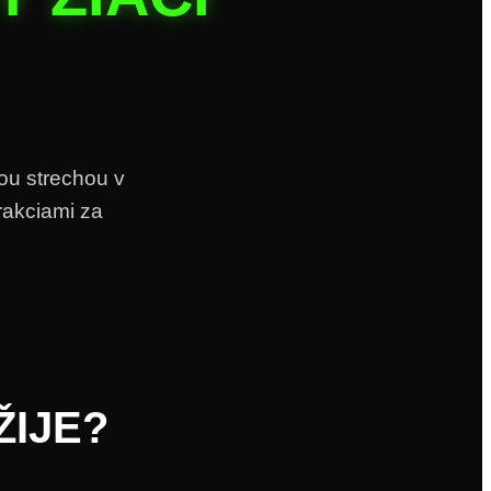
ou strechou v
rakciami za
ŽIJE?