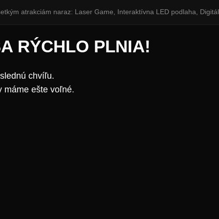
šetkým atrakciám naraz: Laser Game, Interaktívna LED podlaha, Digitáln
SA RÝCHLO PLNIA!
slednú chvíľu.
y máme ešte voľné.