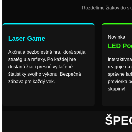
Rozdelíme žiakov do sku
Novinka
Laser Game
LED Pod
Akčná a bezbolestná hra, ktorá spája
stratégiu a reflexy. Po každej hre
Interaktívn
dostanú žiaci presné vytlačené
reaguje na 
štatistiky svojho výkonu. Bezpečná
správne far
zábava pre každý vek.
previerka p
skupiny!
ŠPE