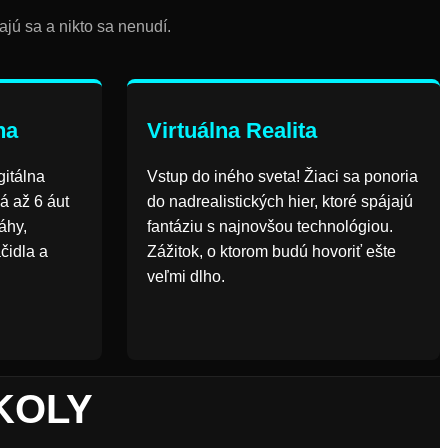
jú sa a nikto sa nenudí.
ha
Virtuálna Realita
gitálna
Vstup do iného sveta! Žiaci sa ponoria
á až 6 áut
do nadrealistických hier, ktoré spájajú
áhy,
fantáziu s najnovšou technológiou.
čidla a
Zážitok, o ktorom budú hovoriť ešte
veľmi dlho.
KOLY