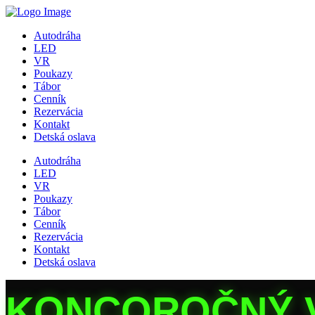
Autodráha
LED
VR
Poukazy
Tábor
Cenník
Rezervácia
Kontakt
Detská oslava
Autodráha
LED
VR
Poukazy
Tábor
Cenník
Rezervácia
Kontakt
Detská oslava
KONCOROČNÝ VÝ