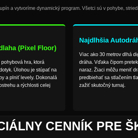
pín a vytvoríme dynamický program. Všetci sú v pohybe, strieda
Najdlhšia Autodrá
laha (Pixel Floor)
Viac ako 30 metrov dlhá di
a pohybová hra, ktorá
dráha. Vďaka čipom pretek
dotyk. Úlohou je stúpať na
naraz. Žiaci môžu meniť dr
by a plniť levely. Dokonalá
predbiehať sa stlačením tla
ostrehu a rýchlosti celej
zažiť skutočný turnaj.
CIÁLNY CENNÍK PRE Š