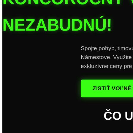
NEZABUDNÚ!
Spojte pohyb, tímov
Námestove. Využite
exkluzívne ceny pre 
ZISTIŤ VOĽNÉ
ČO U