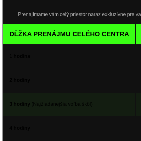
Prenajímame vám celý priestor naraz exkluzívne pre vaš
DĹŽKA PRENÁJMU CELÉHO CENTRA
1 hodina
2 hodiny
3 hodiny
(Najžiadanejšia voľba škôl)
4 hodiny